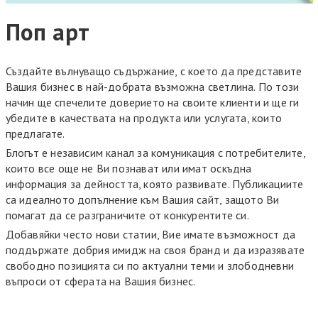
Поп арт
Създайте вълнуващо съдържание, с което да представите
Вашия бизнес в най-добрата възможна светлина. По този
начин ще спечелите доверието на своите клиенти и ще ги
убедите в качествата на продукта или услугата, които
предлагате.
Блогът е независим канал за комуникация с потребителите,
които все още не Ви познават или имат оскъдна
информация за дейността, която развивате. Публикациите
са идеалното допълнение към Вашия сайт, защото Ви
помагат да се разграничите от конкурентите си.
Добавяйки често нови статии, Вие имате възможност да
поддържате добрия имидж на своя бранд и да изразявате
свободно позицията си по актуални теми и злободневни
въпроси от сферата на Вашия бизнес.